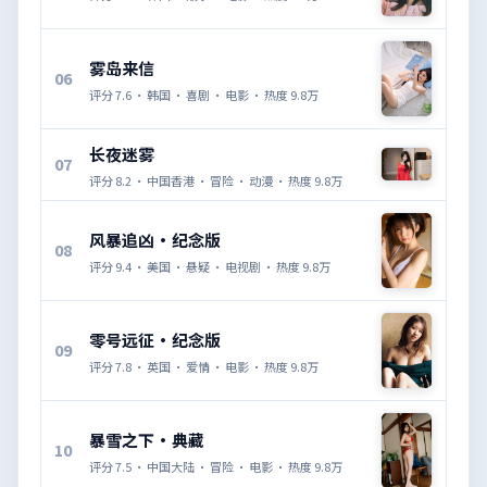
雾岛来信
06
评分
7.6
·
韩国
·
喜剧
·
电影
· 热度
9.8万
长夜迷雾
07
评分
8.2
·
中国香港
·
冒险
·
动漫
· 热度
9.8万
风暴追凶·纪念版
08
评分
9.4
·
美国
·
悬疑
·
电视剧
· 热度
9.8万
零号远征·纪念版
09
评分
7.8
·
英国
·
爱情
·
电影
· 热度
9.8万
暴雪之下·典藏
10
评分
7.5
·
中国大陆
·
冒险
·
电影
· 热度
9.8万