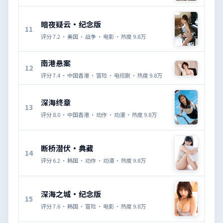
暗夜疑云·纪念版
11
评分
7.2
·
美国
·
战争
·
电影
· 热度
9.8万
南港悬案
12
评分
7.4
·
中国香港
·
冒险
·
电视剧
· 热度
9.8万
深海终章
13
评分
8.0
·
中国香港
·
动作
·
动漫
· 热度
9.8万
断桥潜伏·典藏
14
评分
6.2
·
韩国
·
动作
·
动漫
· 热度
9.8万
深海之城·纪念版
15
评分
7.6
·
韩国
·
冒险
·
电影
· 热度
9.8万