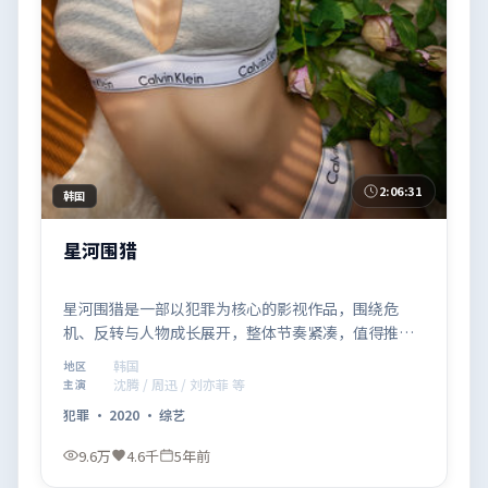
2:06:31
韩国
星河围猎
星河围猎是一部以犯罪为核心的影视作品，围绕危
机、反转与人物成长展开，整体节奏紧凑，值得推荐
观看。
韩国
地区
沈腾 / 周迅 / 刘亦菲 等
主演
犯罪
·
2020
·
综艺
9.6万
4.6千
5年前