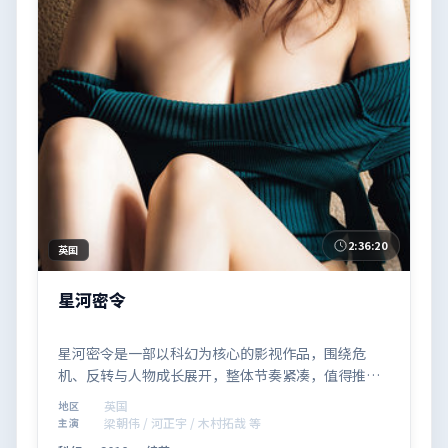
2:36:20
英国
星河密令
星河密令是一部以科幻为核心的影视作品，围绕危
机、反转与人物成长展开，整体节奏紧凑，值得推荐
观看。
英国
地区
梁朝伟 / 河正宇 / 木村拓哉 等
主演