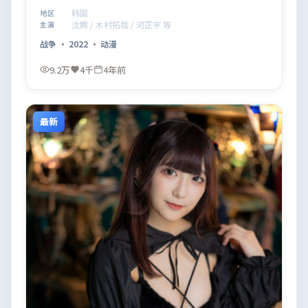
观看。
韩国
地区
沈腾 / 木村拓哉 / 河正宇 等
主演
战争
·
2022
·
动漫
9.2万
4千
4年前
最新