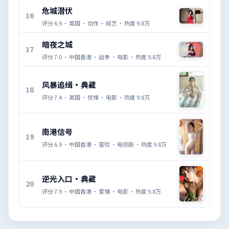
危城潜伏
16
评分
6.9
·
英国
·
动作
·
综艺
· 热度
9.8万
暗夜之城
17
评分
7.0
·
中国香港
·
战争
·
电影
· 热度
9.8万
风暴追缉·典藏
18
评分
7.4
·
英国
·
惊悚
·
电影
· 热度
9.8万
南港信号
19
评分
6.9
·
中国香港
·
冒险
·
电视剧
· 热度
9.8万
逆光入口·典藏
20
评分
7.9
·
中国香港
·
爱情
·
电影
· 热度
9.8万