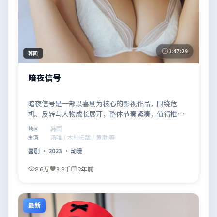
1:47:29
韩国
暗夜信号
暗夜信号是一部以喜剧为核心的影视作品，围绕危
机、反转与人物成长展开，整体节奏紧凑，值得推荐
观看。
韩国
地区
汤唯 / 木村拓哉 / 黄渤 等
主演
喜剧
·
2023
·
动漫
8.6万
3.8千
2年前
最新