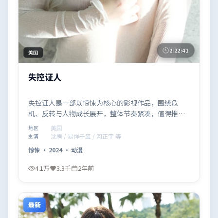
2:22:41
美国
失控证人
失控证人是一部以惊悚为核心的影视作品，围绕危
机、反转与人物成长展开，整体节奏紧凑，值得推荐
观看。
美国
地区
沈腾 / 易烊千玺 / 河正宇 等
主演
惊悚
·
2024
·
动漫
4.1万
3.3千
2年前
最新