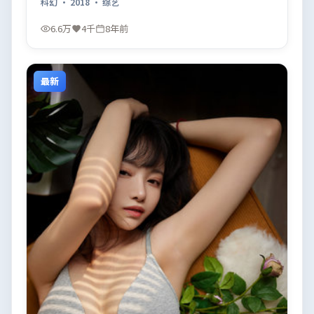
科幻
·
2018
·
综艺
6.6万
4千
8年前
最新