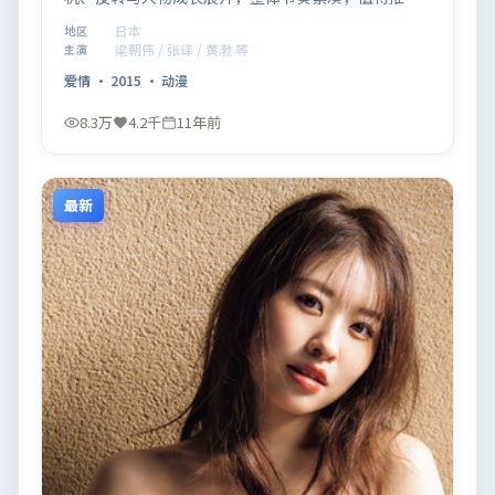
观看。
日本
地区
梁朝伟 / 张译 / 黄渤 等
主演
爱情
·
2015
·
动漫
8.3万
4.2千
11年前
最新