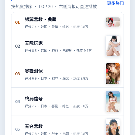
更多热门
按热度排序 · TOP 20 · 右侧海报可直达播放
银翼营救·典藏
01
评分
7.4
·
韩国
·
爱情
·
综艺
· 热度
9.8万
天际玩家
02
评分
8.5
·
韩国
·
犯罪
·
电视剧
· 热度
9.8万
寒锋潜伏
03
评分
6.9
·
日本
·
犯罪
·
综艺
· 热度
9.8万
终局信号
04
评分
7.2
·
日本
·
喜剧
·
综艺
· 热度
9.8万
无名营救
05
评分
7.8
·
韩国
·
战争
·
电影
· 热度
9.8万