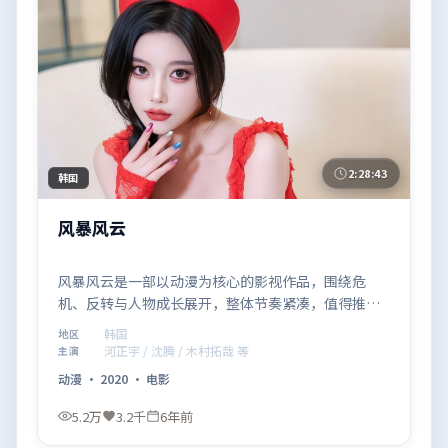
2:28:43
韩国
风暴风云
风暴风云是一部以动漫为核心的影视作品，围绕危
机、反转与人物成长展开，整体节奏紧凑，值得推荐
观看。
韩国
地区
河正宇 / 沈腾 / 木村拓哉 等
主演
动漫
·
2020
·
电影
5.2万
3.2千
6年前