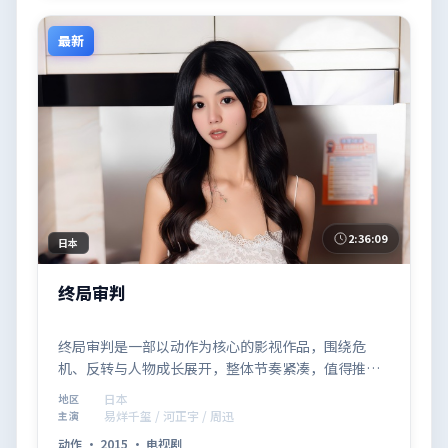
最新
2:36:09
日本
终局审判
终局审判是一部以动作为核心的影视作品，围绕危
机、反转与人物成长展开，整体节奏紧凑，值得推荐
观看。
日本
地区
易烊千玺 / 河正宇 / 周迅
主演
动作
·
2015
·
电视剧