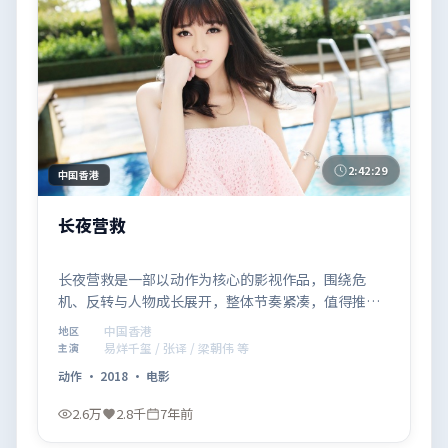
2:42:29
中国香港
长夜营救
长夜营救是一部以动作为核心的影视作品，围绕危
机、反转与人物成长展开，整体节奏紧凑，值得推荐
观看。
中国香港
地区
易烊千玺 / 张译 / 梁朝伟 等
主演
动作
·
2018
·
电影
2.6万
2.8千
7年前