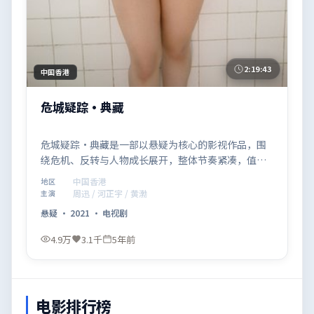
2:19:43
中国香港
危城疑踪·典藏
危城疑踪·典藏是一部以悬疑为核心的影视作品，围
绕危机、反转与人物成长展开，整体节奏紧凑，值得
推荐观看。
中国香港
地区
周迅 / 河正宇 / 黄渤
主演
悬疑
·
2021
·
电视剧
4.9万
3.1千
5年前
电影排行榜