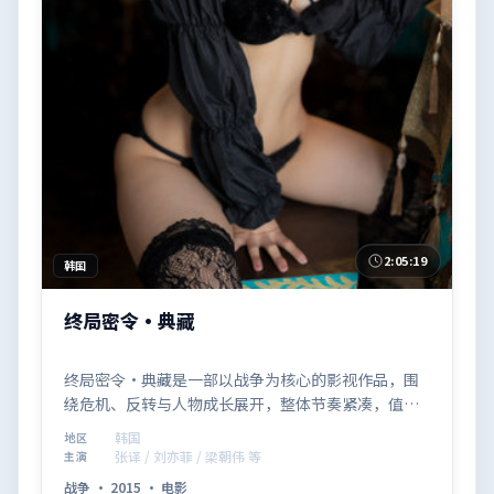
2:05:19
韩国
终局密令·典藏
终局密令·典藏是一部以战争为核心的影视作品，围
绕危机、反转与人物成长展开，整体节奏紧凑，值得
推荐观看。
韩国
地区
张译 / 刘亦菲 / 梁朝伟 等
主演
战争
·
2015
·
电影